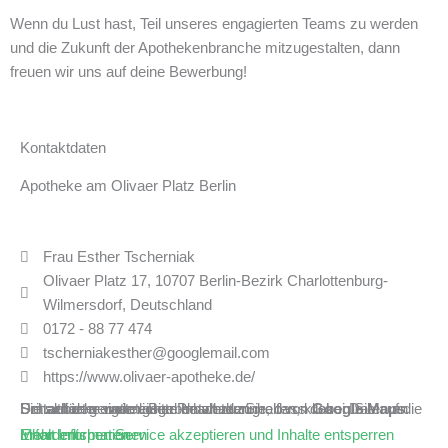
Wenn du Lust hast, Teil unseres engagierten Teams zu werden
und die Zukunft der Apothekenbranche mitzugestalten, dann
freuen wir uns auf deine Bewerbung!
Kontaktdaten
Apotheke am Olivaer Platz Berlin
Frau Esther Tscherniak
Olivaer Platz 17, 10707 Berlin-Bezirk Charlottenburg-
Wilmersdorf, Deutschland
0172 - 88 77 474
tscherniakesther@googlemail.com
https://www.olivaer-apotheke.de/
Sie sehen gerade einen Platzhalterinhalt von
. Um auf den eigentlichen Inhalt zuzugreifen, klicken Sie auf die Schaltfläche unten. Bitte beachten Sie, dass dabei Daten an Drittanbieter weitergegeben werden.
Google Maps
Mehr Informationen
Inhalt entsperren
Erforderlichen Service akzeptieren und Inhalte entsperren